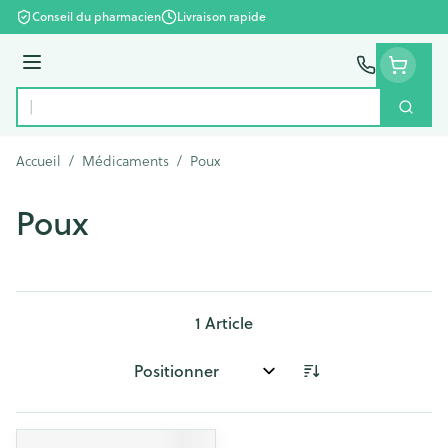
Aller au contenu
Conseil du pharmacien
Livraison rapide
Menu
Cherc
Rechercher
Accueil
/
Médicaments
/
Poux
Poux
1
Article
Trier par: