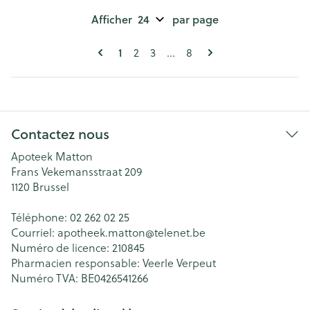
Afficher
par page
Pages
Vous lisez actuellement la page
1
Page
Page
Page
2
3
...
8
Contactez nous
Apoteek Matton
Frans Vekemansstraat 209
1120
Brussel
Téléphone:
02 262 02 25
Courriel:
apotheek.matton@
telenet.be
Numéro de licence:
210845
Pharmacien responsable:
Veerle Verpeut
Numéro TVA:
BE0426541266