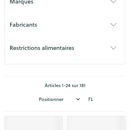
Marques
filter
Fabricants
filter
Restrictions alimentaires
filter
Articles
1
-
24
sur
181
Trier par: