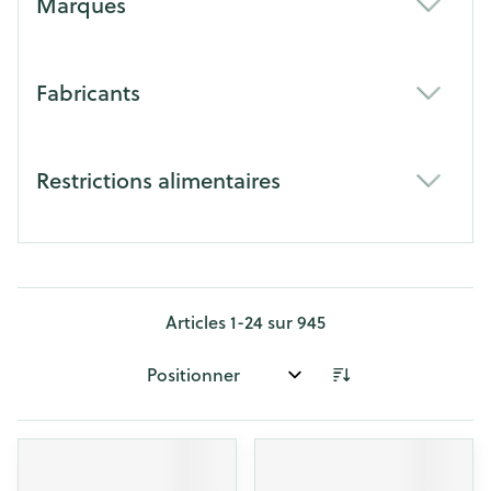
Marques
filter
Fabricants
filter
Restrictions alimentaires
filter
Articles
1
-
24
sur
945
Trier par: