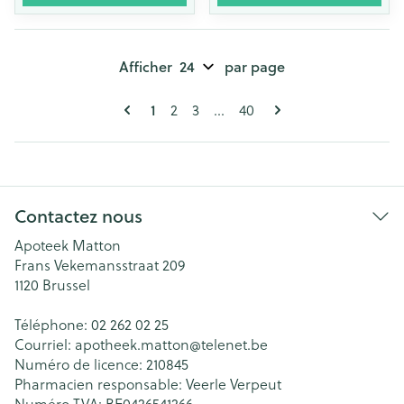
Afficher
par page
Pages
Vous lisez actuellement la page
Page
Page
Page
1
2
3
...
40
Contactez nous
Apoteek Matton
Frans Vekemansstraat 209
1120
Brussel
Téléphone:
02 262 02 25
Courriel:
apotheek.matton@
telenet.be
Numéro de licence:
210845
Pharmacien responsable:
Veerle Verpeut
Numéro TVA:
BE0426541266