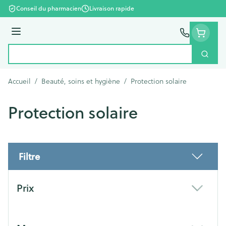
Aller au contenu
Conseil du pharmacien
Livraison rapide
Menu
Cherc
Rechercher
Accueil
/
Beauté, soins et hygiène
/
Protection solaire
Protection solaire
Filtre
Passer à la liste des produits
Prix
filter