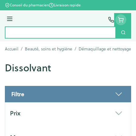
Aller au contenu
Conseil du pharmacien
Livraison rapide
Menu
Cherc
Rechercher
Accueil
/
Beauté, soins et hygiène
/
Démaquillage et nettoyage
/
Dissolvant
Filtre
Passer à la liste des produits
Prix
filter