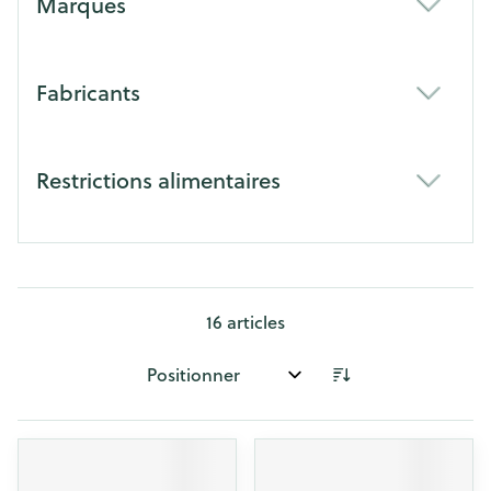
Marques
filter
Fabricants
filter
Restrictions alimentaires
filter
16
articles
Trier par: