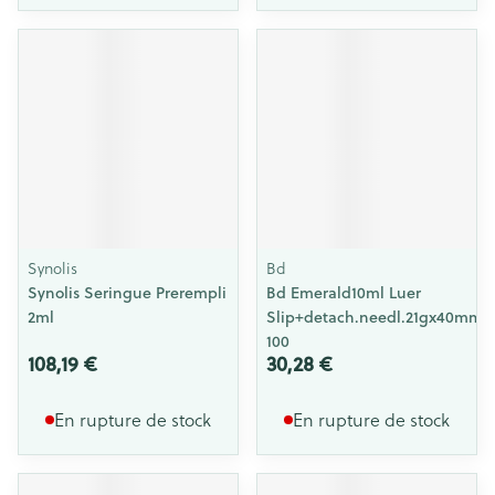
Synolis
Bd
Synolis Seringue Prerempli
Bd Emerald10ml Luer
2ml
Slip+detach.needl.21gx40mm
100
108,19 €
30,28 €
En rupture de stock
En rupture de stock