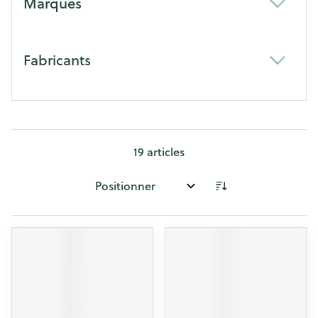
Marques
filter
Fabricants
filter
19
articles
Trier par: