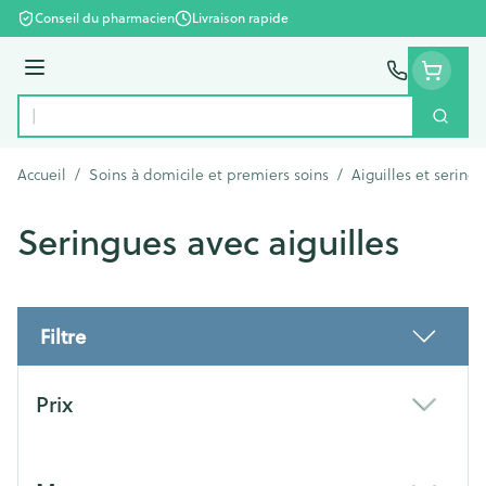
Aller au contenu
Conseil du pharmacien
Livraison rapide
Menu
Cherc
Rechercher
Accueil
/
Soins à domicile et premiers soins
/
Aiguilles et sering
Seringues avec aiguilles
Filtre
Passer à la liste des produits
Prix
filter