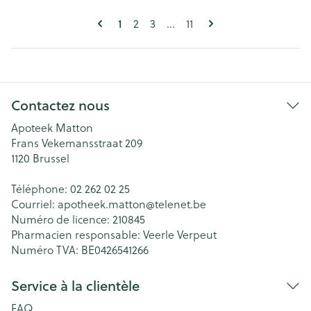
Pages
Vous lisez actuellement la page
Page
Page
Page
1
2
3
...
11
Contactez nous
Apoteek Matton
Frans Vekemansstraat 209
1120
Brussel
Téléphone:
02 262 02 25
Courriel:
apotheek.matton@
telenet.be
Numéro de licence:
210845
Pharmacien responsable:
Veerle Verpeut
Numéro TVA:
BE0426541266
Service à la clientèle
FAQ