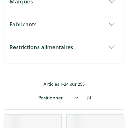
Marques
filter
Fabricants
filter
Restrictions alimentaires
filter
Articles
1
-
24
sur
255
Trier par: