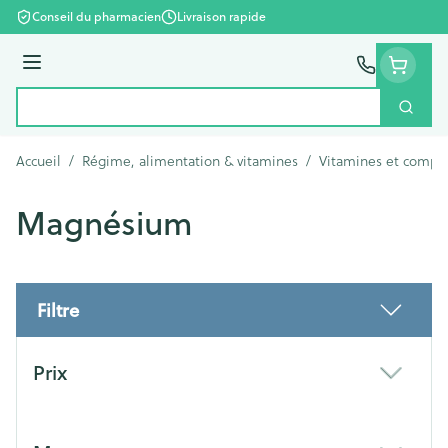
Aller au contenu
Conseil du pharmacien
Livraison rapide
Menu
Cherc
Rechercher
Accueil
/
Régime, alimentation & vitamines
/
Vitamines et compl
Magnésium
Filtre
Passer à la liste des produits
Prix
filter