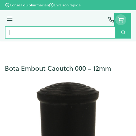
Aller au contenu
Conseil du pharmacien
Livraison rapide
Menu
Cherc
Rechercher
Bota Embout Caoutch 000 = 12mm