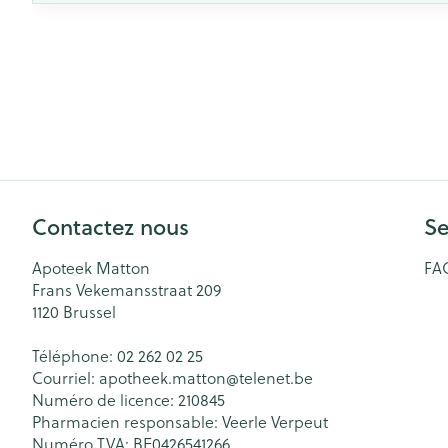
Contactez nous
Se
Apoteek Matton
FA
Frans Vekemansstraat 209
1120
Brussel
Téléphone:
02 262 02 25
Courriel:
apotheek.matton@
telenet.be
Numéro de licence:
210845
Pharmacien responsable:
Veerle Verpeut
Numéro TVA:
BE0426541266