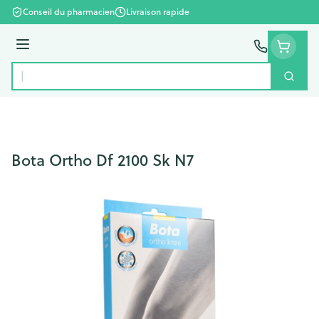
Aller au contenu
Conseil du pharmacien
Livraison rapide
Menu
Cherc
Rechercher
Bota Ortho Df 2100 Sk N7