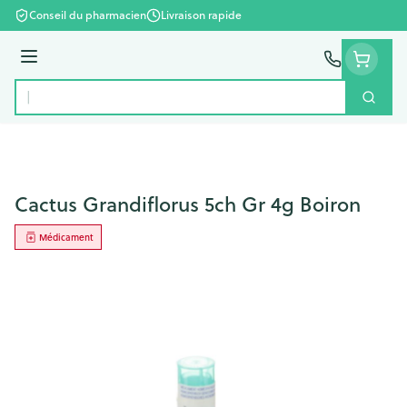
Aller au contenu
Conseil du pharmacien
Livraison rapide
Menu
Cherc
Rechercher
Cactus Grandiflorus 5ch Gr 4g Boiron
Médicament