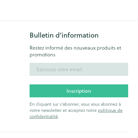
Bain et douche
Lit
Escarres
e
Voies urinaires
Afficher plus
Bulletin d’information
au soleil
nxiété et
Arrêter de fumer
Restez informé des nouveaux produits et
s
promotions
Adresse mail
t orthopédie:
Instruments
Médicaments anti-
rthopédiques
tumoraux
t hygiène
Démaquillage et
nettoyage
Inscription
et
Lait, gel, huile et crème de
Anesthésie
En cliquant sur s'abonner, vous vous abonnez à
on
nettoyage
notre newsletter et acceptez notre
politique de
confidentialité
.
ntime
Tonic - lotion
pieds
ie
Médications diverses
Eau micellaire
s