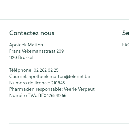
Accessoires aér
Pieds secs, callo
crevasses
Oxygène
Système respir
Ampoules
Contactez nous
Se
Callosités
Cors
Muscles et arti
Apoteek Matton
FA
Frans Vekemansstraat 209
Afficher plus
1120
Brussel
Aiguilles et se
Téléphone:
02 262 02 25
Infections
Courriel:
apotheek.matton@
telenet.be
Spécifiquement
Seringues
Numéro de licence:
210845
hommes
Solution inject
Pharmacien responsable:
Veerle Verpeut
Soins du corps
Numéro TVA:
BE0426541266
Aiguilles
Poux
Déodorants
Aiguilles stylo
Soins du visag
Afficher plus
Diagnostiques