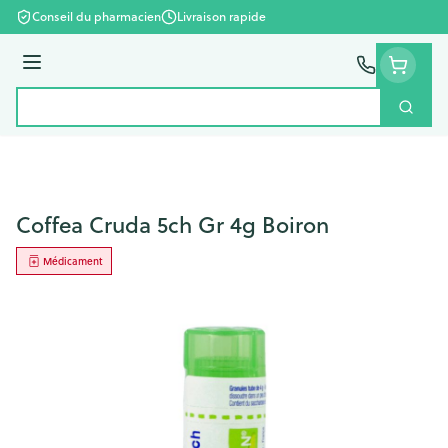
Aller au contenu
Conseil du pharmacien
Livraison rapide
Menu
Cherc
Rechercher
Coffea Cruda 5ch Gr 4g Boiron
Médicament