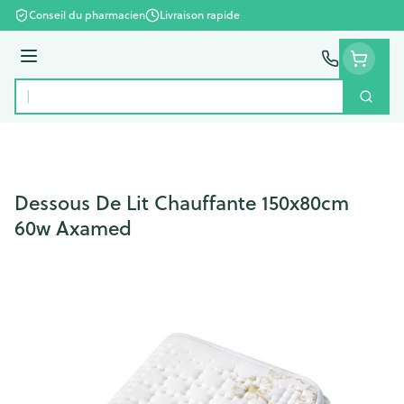
Aller au contenu
Conseil du pharmacien
Livraison rapide
Menu
Cherc
Rechercher
Dessous De Lit Chauffante 150x80cm
60w Axamed