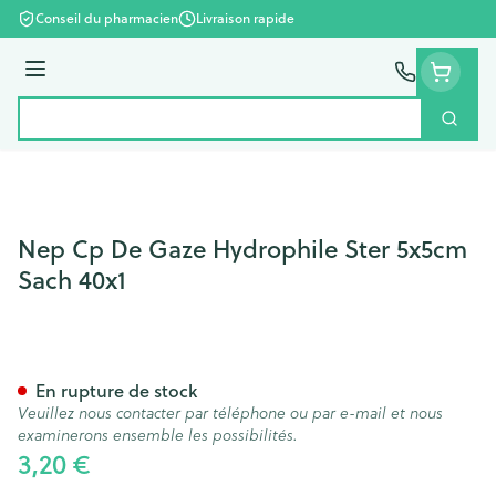
Aller au contenu
Conseil du pharmacien
Livraison rapide
Menu
Cherc
Rechercher
Nep Cp De Gaze Hydrophile Ster 5x5cm
Sach 40x1
Nep Cp De Gaze Hydrophile 
En rupture de stock
Veuillez nous contacter par téléphone ou par e-mail et nous
examinerons ensemble les possibilités.
3,20 €