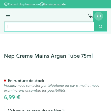
Aller au contenu
Conseil du pharmacien
Livraison rapide
Menu
Cherc
Rechercher
Nep Creme Mains Argan Tube 75ml
Nep Creme Mains Argan Tub
En rupture de stock
Veuillez nous contacter par téléphone ou par e-mail et nous
examinerons ensemble les possibilités.
6,99 €
Voir tous les produits de Nep