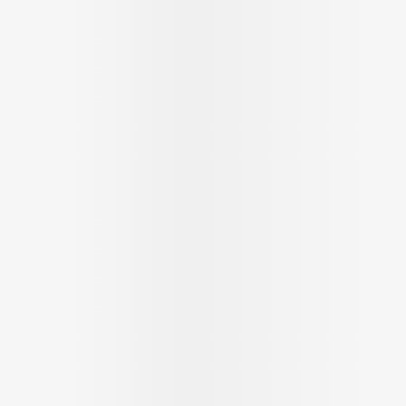
Massage
Afficher plus
Afficher plu
essoires
Masques chirurgique
e
Compléments
Répulsifs an
nutritionnels
entation
 peau irritée
Autobronzants
Rasage