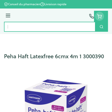
Aller au contenu
Conseil du pharmacien
Livraison rapide
Menu
Cherc
Rechercher
Peha Haft Latexfree 6cmx 4m 1 3000390