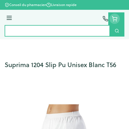
Aller au contenu
Conseil du pharmacien
Livraison rapide
Menu
Cherc
Rechercher
Suprima 1204 Slip Pu Unisex Blanc T56