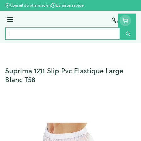
Aller au contenu
Conseil du pharmacien
Livraison rapide
Menu
Cherc
Rechercher
Suprima 1211 Slip Pvc Elastique Large
Blanc T58