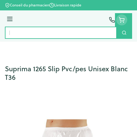
Aller au contenu
Conseil du pharmacien
Livraison rapide
Menu
Cherc
Rechercher
Suprima 1265 Slip Pvc/pes Unisex Blanc
T36